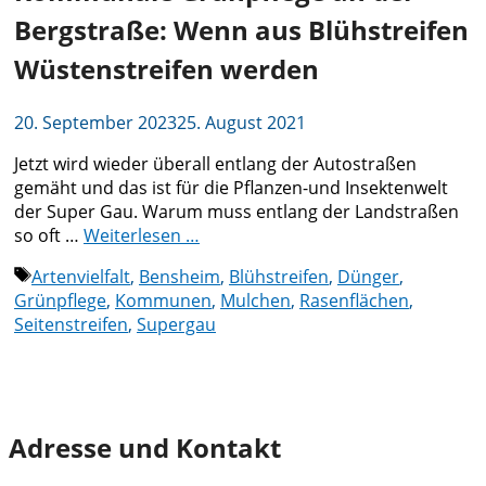
Bergstraße: Wenn aus Blühstreifen
Wüstenstreifen werden
20. September 2023
25. August 2021
Jetzt wird wieder überall entlang der Autostraßen
gemäht und das ist für die Pflanzen-und Insektenwelt
der Super Gau. Warum muss entlang der Landstraßen
so oft …
Weiterlesen …
Schlagwörter
Artenvielfalt
,
Bensheim
,
Blühstreifen
,
Dünger
,
Grünpflege
,
Kommunen
,
Mulchen
,
Rasenflächen
,
Seitenstreifen
,
Supergau
Adresse und Kontakt