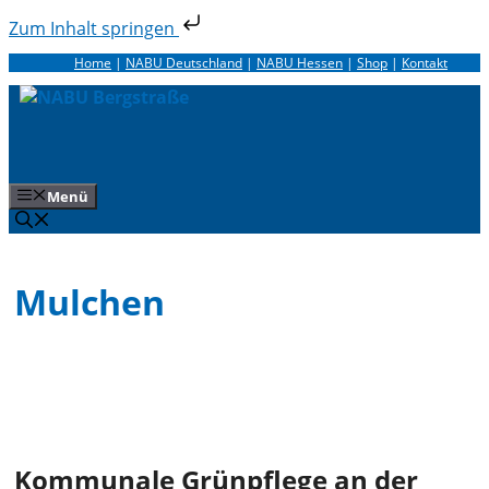
Zum Inhalt springen
Zum
Home
|
NABU Deutschland
|
NABU Hessen
|
Shop
|
Kontakt
Inhalt
springen
Menü
Mulchen
Kommunale Grünpflege an der