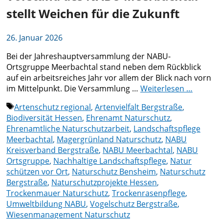
stellt Weichen für die Zukunft
26. Januar 2026
Bei der Jahreshauptversammlung der NABU-
Ortsgruppe Meerbachtal stand neben dem Rückblick
auf ein arbeitsreiches Jahr vor allem der Blick nach vorn
im Mittelpunkt. Die Versammlung …
Weiterlesen …
Schlagwörter
Artenschutz regional
,
Artenvielfalt Bergstraße
,
Biodiversität Hessen
,
Ehrenamt Naturschutz
,
Ehrenamtliche Naturschutzarbeit
,
Landschaftspflege
Meerbachtal
,
Magergrünland Naturschutz
,
NABU
Kreisverband Bergstraße
,
NABU Meerbachtal
,
NABU
Ortsgruppe
,
Nachhaltige Landschaftspflege
,
Natur
schützen vor Ort
,
Naturschutz Bensheim
,
Naturschutz
Bergstraße
,
Naturschutzprojekte Hessen
,
Trockenmauer Naturschutz
,
Trockenrasenpflege
,
Umweltbildung NABU
,
Vogelschutz Bergstraße
,
Wiesenmanagement Naturschutz