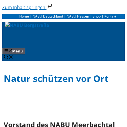
Zum Inhalt springen
Zum
Home
|
NABU Deutschland
|
NABU Hessen
|
Shop
|
Kontakt
Inhalt
springen
Menü
Natur schützen vor Ort
Vorstand des NABU Meerbachtal