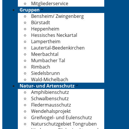
Mitgliederservice
Gruppen
Bensheim/ Zwingenberg
Bürstadt
Heppenheim
Hessisches Neckartal
Lampertheim
Lautertal-Beedenkirchen
Meerbachtal
Mumbacher Tal
Rimbach
Siedelsbrunn
Wald-Michelbach
Natur- und Artenschutz
Amphibienschutz
Schwalbenschutz
Fledermausschutz
Wendehalsprojekt
Greifvogel- und Eulenschutz
Naturschutzgebiet Tongruben