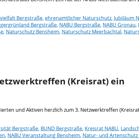
vielfalt Bergstraße
,
ehrenamtlicher Naturschutz
,
Jubiläum 
gergrünland Bergstraße
,
NABU Bergstraße
,
NABU Gronau
,
ße
,
Naturschutz Bensheim
,
Naturschutz Meerbachtal
,
Natur
tzwerktreffen (Kreisrat) ein
erten und Aktiven herzlich zum 3. Netzwerktreffen (Kreisrat
rsität Bergstraße
,
BUND Bergstraße
,
Kreisrat NABU
,
Landsch
en
,
NABU Veranstaltung Bensheim
,
Natur- und Artenschutz