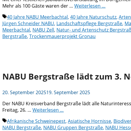
Mehr als 100 Gäste waren der …
Weiterlesen …
Schlagwörter
40 Jahre NABU Meerbachtal
,
40 Jahre Naturschutz
,
Arten
Jürgen Schneider NABU
,
Landschaftspflege Bergstraße
,
Ma
Meerbachtal
,
NABU Zell
,
Natur- und Artenschutz Bergstra
Bergstraße
,
Trockenmauerprojekt Gronau
NABU Bergstraße lädt zum 3. Ne
20. September 2025
19. September 2025
Der NABU Kreisverband Bergstraße lädt alle Naturinteressi
Freitag, 26. …
Weiterlesen …
Schlagwörter
Afrikanische Schweinepest
,
Asiatische Hornisse
,
Biodive
NABU Bergstraße
,
NABU Gruppen Bergstraße
,
NABU Hess