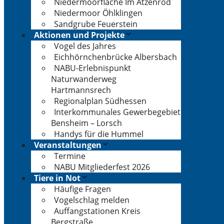
Niedermoorfläche Im Atzenrod
Niedermoor Öhlklingen
Sandgrube Feuerstein
Aktionen und Projekte
Vogel des Jahres
Eichhörnchenbrücke Albersbach
NABU-Erlebnispunkt
Naturwanderweg
Hartmannsrech
Regionalplan Südhessen
Interkommunales Gewerbegebiet
Bensheim – Lorsch
Handys für die Hummel
Veranstaltungen
Termine
NABU Mitgliederfest 2026
Tiere in Not
Häufige Fragen
Vogelschlag melden
Auffangstationen Kreis
Bergstraße