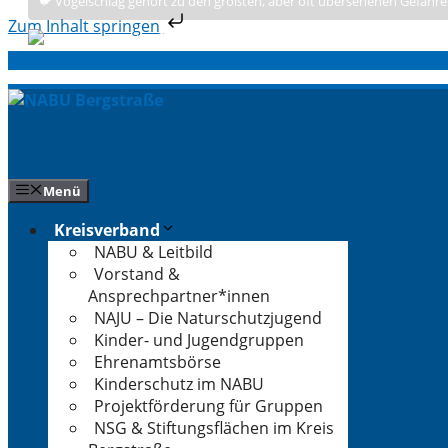
🐦 Vogelschlag gehört zu den größten, aber oft übersehenen Gefahre
Zum Inhalt springen
Zum
Inhalt
springen
Menü
Kreisverband
NABU & Leitbild
Vorstand &
Ansprechpartner*innen
NAJU – Die Naturschutzjugend
Kinder- und Jugendgruppen
Ehrenamtsbörse
Kinderschutz im NABU
Projektförderung für Gruppen
NSG & Stiftungsflächen im Kreis