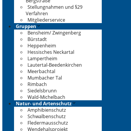
Bergstraße
Stellungnahmen und §29
Verfahren
Mitgliederservice
Gruppen
Bensheim/ Zwingenberg
Bürstadt
Heppenheim
Hessisches Neckartal
Lampertheim
Lautertal-Beedenkirchen
Meerbachtal
Mumbacher Tal
Rimbach
Siedelsbrunn
Wald-Michelbach
Natur- und Artenschutz
Amphibienschutz
Schwalbenschutz
Fledermausschutz
Wendehalsprojekt