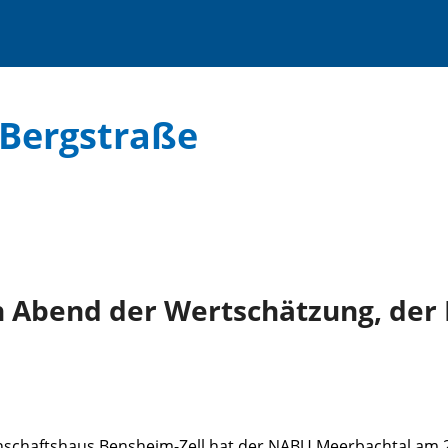
 Bergstraße
n Abend der Wertschätzung, der
nschaftshaus Bensheim-Zell hat der NABU Meerbachtal am 28