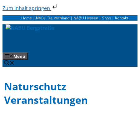
Zum Inhalt springen
Zum
Home
|
NABU Deutschland
|
NABU Hessen
|
Shop
|
Kontakt
Inhalt
springen
Menü
Naturschutz
Veranstaltungen