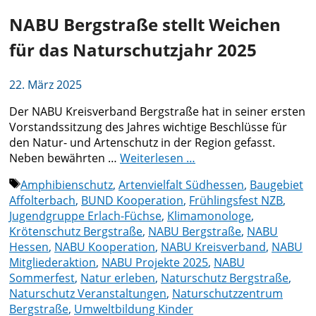
NABU Bergstraße stellt Weichen
für das Naturschutzjahr 2025
22. März 2025
Der NABU Kreisverband Bergstraße hat in seiner ersten
Vorstandssitzung des Jahres wichtige Beschlüsse für
den Natur- und Artenschutz in der Region gefasst.
Neben bewährten …
Weiterlesen …
Schlagwörter
Amphibienschutz
,
Artenvielfalt Südhessen
,
Baugebiet
Affolterbach
,
BUND Kooperation
,
Frühlingsfest NZB
,
Jugendgruppe Erlach-Füchse
,
Klimamonologe
,
Krötenschutz Bergstraße
,
NABU Bergstraße
,
NABU
Hessen
,
NABU Kooperation
,
NABU Kreisverband
,
NABU
Mitgliederaktion
,
NABU Projekte 2025
,
NABU
Sommerfest
,
Natur erleben
,
Naturschutz Bergstraße
,
Naturschutz Veranstaltungen
,
Naturschutzzentrum
Bergstraße
,
Umweltbildung Kinder