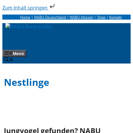
Zum Inhalt springen
Zum
Home
|
NABU Deutschland
|
NABU Hessen
|
Shop
|
Kontakt
Inhalt
springen
Menü
Nestlinge
Jungvogel gefunden? NABU