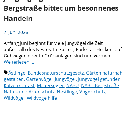
Bergstraße bittet um besonnenes
Handeln
7. Juni 2026
Anfang Juni beginnt für viele Jungvögel die Zeit
außerhalb des Nestes. In Gärten, Parks, an Hecken, auf
Gehwegen oder in Grünanlagen sind nun vermehrt …
Weiterlesen …
Schlagwörter
Ästlinge
,
Bundesnaturschutzgesetz
,
Gärten naturnah
gestalten
,
Gartenvögel
,
Jungvögel
,
Jungvogel gefunden
,
Katzenkontakt
,
Mauersegler
,
NABU
,
NABU Bergstraße
,
Natur- und Artenschutz
,
Nestlinge
,
Vogelschutz
,
Wildvögel
,
Wildvogelhilfe