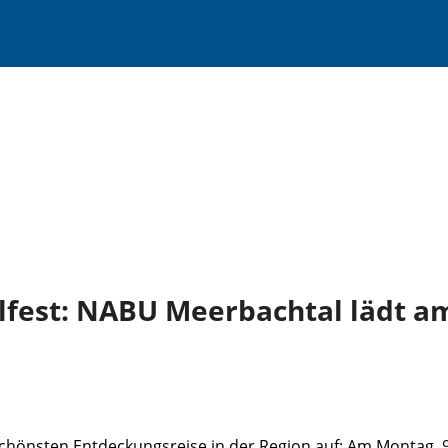
fest: NABU Meerbachtal lädt am 
hönsten Entdeckungsreise in der Region auf: Am Montag, 9. J