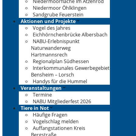
Niedermoorfläche Im Atzenrod
Niedermoor Öhlklingen
Sandgrube Feuerstein
Aktionen und Projekte
Vogel des Jahres
Eichhörnchenbrücke Albersbach
NABU-Erlebnispunkt
Naturwanderweg
Hartmannsrech
Regionalplan Südhessen
Interkommunales Gewerbegebiet
Bensheim – Lorsch
Handys für die Hummel
Veranstaltungen
Termine
NABU Mitgliederfest 2026
Tiere in Not
Häufige Fragen
Vogelschlag melden
Auffangstationen Kreis
Bergstraße