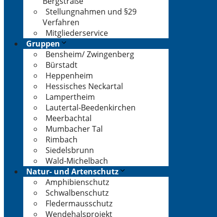
Bergstraße
Stellungnahmen und §29
Verfahren
Mitgliederservice
Gruppen
Bensheim/ Zwingenberg
Bürstadt
Heppenheim
Hessisches Neckartal
Lampertheim
Lautertal-Beedenkirchen
Meerbachtal
Mumbacher Tal
Rimbach
Siedelsbrunn
Wald-Michelbach
Natur- und Artenschutz
Amphibienschutz
Schwalbenschutz
Fledermausschutz
Wendehalsprojekt