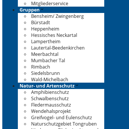
Mitgliederservice
Gruppen
Bensheim/ Zwingenberg
Bürstadt
Heppenheim
Hessisches Neckartal
Lampertheim
Lautertal-Beedenkirchen
Meerbachtal
Mumbacher Tal
Rimbach
Siedelsbrunn
Wald-Michelbach
Natur- und Artenschutz
Amphibienschutz
Schwalbenschutz
Fledermausschutz
Wendehalsprojekt
Greifvogel- und Eulenschutz
Naturschutzgebiet Tongruben