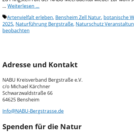
…
Weiterlesen …
Schlagwörter
Artenvielfalt erleben
,
Bensheim Zell Natur
,
botanische 
2025
,
Naturführung Bergstraße
,
Naturschutz Veranstaltu
beobachten
Adresse und Kontakt
NABU Kreisverband Bergstraße e.V.
c/o Michael Kärchner
Schwarzwaldstraße 66
64625 Bensheim
Info@NABU-Bergstrasse.de
Spenden für die Natur