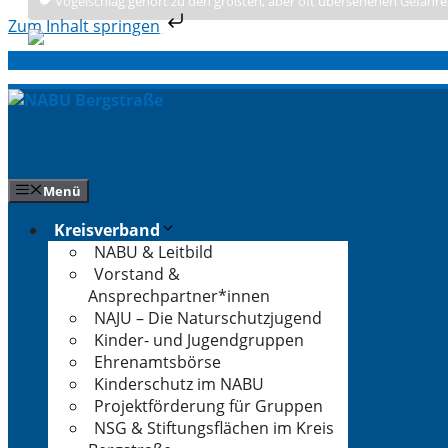
🐦 Vogelschlag gehört zu den größten, aber oft übersehenen Gefahre
Zum Inhalt springen
Zum
Inhalt
springen
Menü
Kreisverband
NABU & Leitbild
Vorstand &
Ansprechpartner*innen
NAJU – Die Naturschutzjugend
Kinder- und Jugendgruppen
Ehrenamtsbörse
Kinderschutz im NABU
Projektförderung für Gruppen
NSG & Stiftungsflächen im Kreis