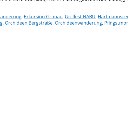
Wanderung
,
Exkursion Gronau
,
Grillfest NABU
,
Hartmannsre
ng
,
Orchideen Bergstraße
,
Orchideenwanderung
,
Pfingstmon