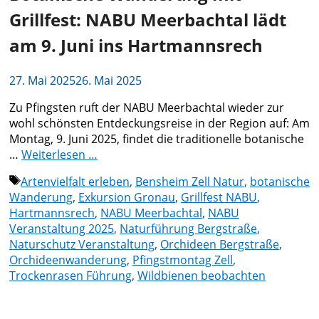
Grillfest: NABU Meerbachtal lädt
am 9. Juni ins Hartmannsrech
27. Mai 2025
26. Mai 2025
Zu Pfingsten ruft der NABU Meerbachtal wieder zur
wohl schönsten Entdeckungsreise in der Region auf: Am
Montag, 9. Juni 2025, findet die traditionelle botanische
…
Weiterlesen …
Schlagwörter
Artenvielfalt erleben
,
Bensheim Zell Natur
,
botanische
Wanderung
,
Exkursion Gronau
,
Grillfest NABU
,
Hartmannsrech
,
NABU Meerbachtal
,
NABU
Veranstaltung 2025
,
Naturführung Bergstraße
,
Naturschutz Veranstaltung
,
Orchideen Bergstraße
,
Orchideenwanderung
,
Pfingstmontag Zell
,
Trockenrasen Führung
,
Wildbienen beobachten