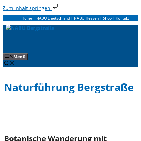
Zum Inhalt springen
Zum
Home
|
NABU Deutschland
|
NABU Hessen
|
Shop
|
Kontakt
Inhalt
springen
Menü
Naturführung Bergstraße
Botanische Wanderung mit