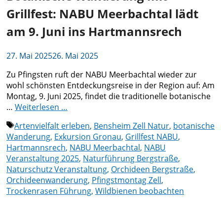
Grillfest: NABU Meerbachtal lädt
am 9. Juni ins Hartmannsrech
27. Mai 2025
26. Mai 2025
Zu Pfingsten ruft der NABU Meerbachtal wieder zur
wohl schönsten Entdeckungsreise in der Region auf: Am
Montag, 9. Juni 2025, findet die traditionelle botanische
…
Weiterlesen …
Schlagwörter
Artenvielfalt erleben
,
Bensheim Zell Natur
,
botanische
Wanderung
,
Exkursion Gronau
,
Grillfest NABU
,
Hartmannsrech
,
NABU Meerbachtal
,
NABU
Veranstaltung 2025
,
Naturführung Bergstraße
,
Naturschutz Veranstaltung
,
Orchideen Bergstraße
,
Orchideenwanderung
,
Pfingstmontag Zell
,
Trockenrasen Führung
,
Wildbienen beobachten