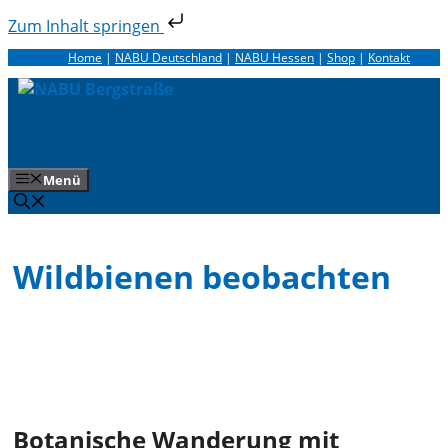
Zum Inhalt springen
Zum
Home
|
NABU Deutschland
|
NABU Hessen
|
Shop
|
Kontakt
Inhalt
springen
Menü
Wildbienen beobachten
Botanische Wanderung mit