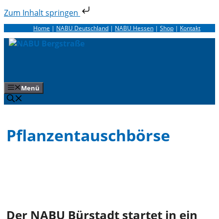
Zum Inhalt springen
Zum
Home
|
NABU Deutschland
|
NABU Hessen
|
Shop
|
Kontakt
Inhalt
springen
Menü
Pflanzentauschbörse
Der NABU Bürstadt startet in ein