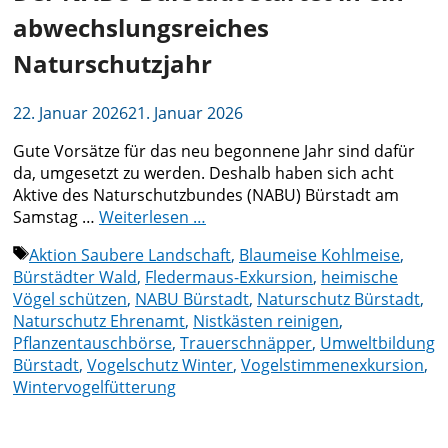
abwechslungsreiches
Naturschutzjahr
22. Januar 2026
21. Januar 2026
Gute Vorsätze für das neu begonnene Jahr sind dafür
da, umgesetzt zu werden. Deshalb haben sich acht
Aktive des Naturschutzbundes (NABU) Bürstadt am
Samstag …
Weiterlesen …
Schlagwörter
Aktion Saubere Landschaft
,
Blaumeise Kohlmeise
,
Bürstädter Wald
,
Fledermaus-Exkursion
,
heimische
Vögel schützen
,
NABU Bürstadt
,
Naturschutz Bürstadt
,
Naturschutz Ehrenamt
,
Nistkästen reinigen
,
Pflanzentauschbörse
,
Trauerschnäpper
,
Umweltbildung
Bürstadt
,
Vogelschutz Winter
,
Vogelstimmenexkursion
,
Wintervogelfütterung