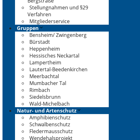
Bergstraße
Stellungnahmen und §29
Verfahren
Mitgliederservice
Gruppen
Bensheim/ Zwingenberg
Bürstadt
Heppenheim
Hessisches Neckartal
Lampertheim
Lautertal-Beedenkirchen
Meerbachtal
Mumbacher Tal
Rimbach
Siedelsbrunn
Wald-Michelbach
Natur- und Artenschutz
Amphibienschutz
Schwalbenschutz
Fledermausschutz
Wendehalsprojekt