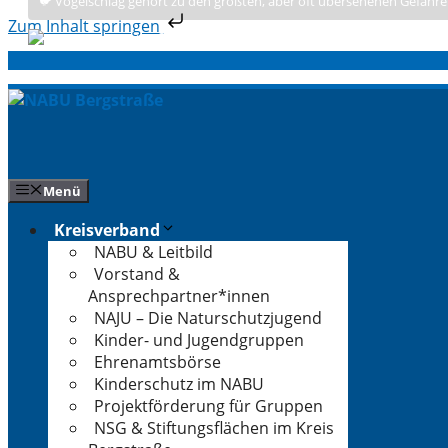
🐦 Vogelschlag gehört zu den größten, aber oft übersehenen Gefahre
Zum Inhalt springen
Zum
Inhalt
springen
Menü
Kreisverband
NABU & Leitbild
Vorstand &
Ansprechpartner*innen
NAJU – Die Naturschutzjugend
Kinder- und Jugendgruppen
Ehrenamtsbörse
Kinderschutz im NABU
Projektförderung für Gruppen
NSG & Stiftungsflächen im Kreis