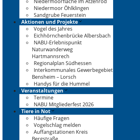
Niedermoorfläche Im Atzenrod
Niedermoor Öhlklingen
Sandgrube Feuerstein
Aktionen und Projekte
Vogel des Jahres
Eichhörnchenbrücke Albersbach
NABU-Erlebnispunkt
Naturwanderweg
Hartmannsrech
Regionalplan Südhessen
Interkommunales Gewerbegebiet
Bensheim – Lorsch
Handys für die Hummel
Veranstaltungen
Termine
NABU Mitgliederfest 2026
Tiere in Not
Häufige Fragen
Vogelschlag melden
Auffangstationen Kreis
Bergstraße