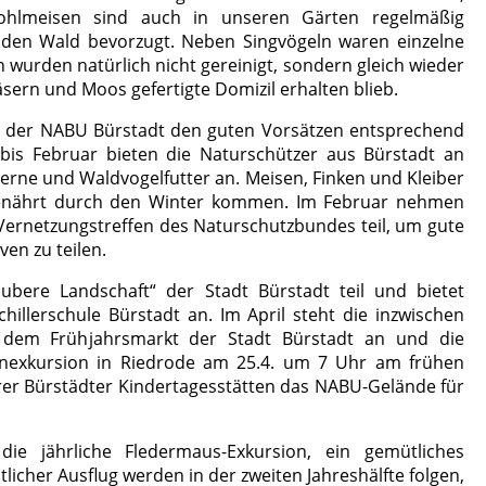
hlmeisen sind auch in unseren Gärten regelmäßig
 den Wald bevorzugt. Neben Singvögeln waren einzelne
wurden natürlich nicht gereinigt, sondern gleich wieder
sern und Moos gefertigte Domizil erhalten blieb.
das der NABU Bürstadt den guten Vorsätzen entsprechend
 bis Februar bieten die Naturschützer aus Bürstadt an
rne und Waldvogelfutter an. Meisen, Finken und Kleiber
genährt durch den Winter kommen. Im Februar nehmen
Vernetzungstreffen des Naturschutzbundes teil, um gute
en zu teilen.
ere Landschaft“ der Stadt Bürstadt teil und bietet
illerschule Bürstadt an. Im April steht die inzwischen
 dem Frühjahrsmarkt der Stadt Bürstadt an und die
nexkursion in Riedrode am 25.4. um 7 Uhr am frühen
r Bürstädter Kindertagesstätten das NABU-Gelände für
e jährliche Fledermaus-Exkursion, ein gemütliches
cher Ausflug werden in der zweiten Jahreshälfte folgen,