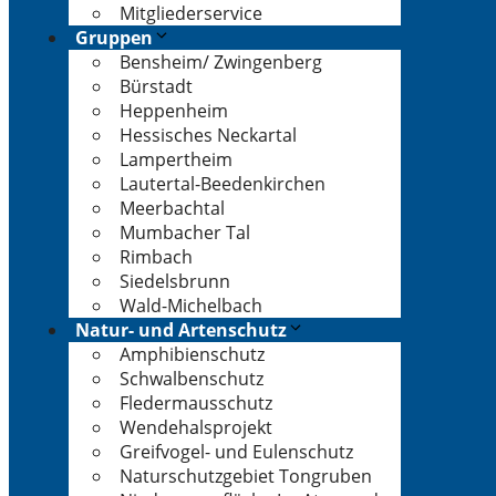
Mitgliederservice
Gruppen
Bensheim/ Zwingenberg
Bürstadt
Heppenheim
Hessisches Neckartal
Lampertheim
Lautertal-Beedenkirchen
Meerbachtal
Mumbacher Tal
Rimbach
Siedelsbrunn
Wald-Michelbach
Natur- und Artenschutz
Amphibienschutz
Schwalbenschutz
Fledermausschutz
Wendehalsprojekt
Greifvogel- und Eulenschutz
Naturschutzgebiet Tongruben