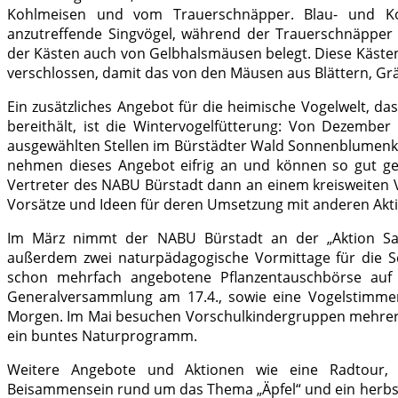
Kohlmeisen und vom Trauerschnäpper. Blau- und Ko
anzutreffende Singvögel, während der Trauerschnäpper
der Kästen auch von Gelbhalsmäusen belegt. Diese Kästen 
verschlossen, damit das von den Mäusen aus Blättern, Grä
Ein zusätzliches Angebot für die heimische Vogelwelt, 
bereithält, ist die Wintervogelfütterung: Von Dezember
ausgewählten Stellen im Bürstädter Wald Sonnenblumenke
nehmen dieses Angebot eifrig an und können so gut 
Vertreter des NABU Bürstadt dann an einem kreisweiten 
Vorsätze und Ideen für deren Umsetzung mit anderen Aktiv
Im März nimmt der NABU Bürstadt an der „Aktion Saub
außerdem zwei naturpädagogische Vormittage für die Sch
schon mehrfach angebotene Pflanzentauschbörse auf
Generalversammlung am 17.4., sowie eine Vogelstimme
Morgen. Im Mai besuchen Vorschulkindergruppen mehrere
ein buntes Naturprogramm.
Weitere Angebote und Aktionen wie eine Radtour, di
Beisammensein rund um das Thema „Äpfel“ und ein herbstli