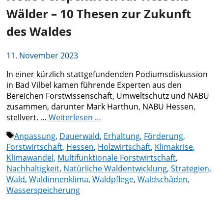
Wälder – 10 Thesen zur Zukunft
des Waldes
11. November 2023
In einer kürzlich stattgefundenden Podiumsdiskussion
in Bad Vilbel kamen führende Experten aus den
Bereichen Forstwissenschaft, Umweltschutz und NABU
zusammen, darunter Mark Harthun, NABU Hessen,
stellvert. …
Weiterlesen …
Schlagwörter
Anpassung
,
Dauerwald
,
Erhaltung
,
Förderung
,
Forstwirtschaft
,
Hessen
,
Holzwirtschaft
,
Klimakrise
,
Klimawandel
,
Multifunktionale Forstwirtschaft
,
Nachhaltigkeit
,
Natürliche Waldentwicklung
,
Strategien
,
Wald
,
Waldinnenklima
,
Waldpflege
,
Waldschäden
,
Wasserspeicherung