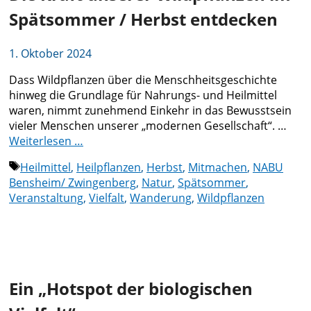
Spätsommer / Herbst entdecken
1. Oktober 2024
Dass Wildpflanzen über die Menschheitsgeschichte
hinweg die Grundlage für Nahrungs- und Heilmittel
waren, nimmt zunehmend Einkehr in das Bewusstsein
vieler Menschen unserer „modernen Gesellschaft“. …
Weiterlesen …
Schlagwörter
Heilmittel
,
Heilpflanzen
,
Herbst
,
Mitmachen
,
NABU
Bensheim/ Zwingenberg
,
Natur
,
Spätsommer
,
Veranstaltung
,
Vielfalt
,
Wanderung
,
Wildpflanzen
Ein „Hotspot der biologischen