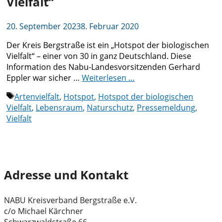
Vielfalt“
20. September 2023
8. Februar 2020
Der Kreis Bergstraße ist ein „Hotspot der biologischen
Vielfalt“ – einer von 30 in ganz Deutschland. Diese
Information des Nabu-Landesvorsitzenden Gerhard
Eppler war sicher …
Weiterlesen …
Schlagwörter
Artenvielfalt
,
Hotspot
,
Hotspot der biologischen
Vielfalt
,
Lebensraum
,
Naturschutz
,
Pressemeldung
,
Vielfalt
Adresse und Kontakt
NABU Kreisverband Bergstraße e.V.
c/o Michael Kärchner
Schwarzwaldstraße 66