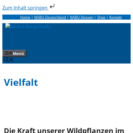
Zum Inhalt springen
Zum
Home
|
NABU Deutschland
|
NABU Hessen
|
Shop
|
Kontakt
Inhalt
springen
Menü
Vielfalt
Die Kraft unserer Wildpflanzen im