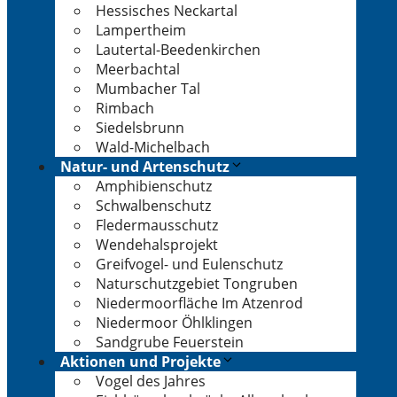
Hessisches Neckartal
Lampertheim
Lautertal-Beedenkirchen
Meerbachtal
Mumbacher Tal
Rimbach
Siedelsbrunn
Wald-Michelbach
Natur- und Artenschutz
Amphibienschutz
Schwalbenschutz
Fledermausschutz
Wendehalsprojekt
Greifvogel- und Eulenschutz
Naturschutzgebiet Tongruben
Niedermoorfläche Im Atzenrod
Niedermoor Öhlklingen
Sandgrube Feuerstein
Aktionen und Projekte
Vogel des Jahres