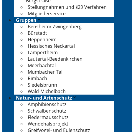
Bergstraße
Stellungnahmen und §29 Verfahren
Mitgliederservice
Gruppen
Bensheim/ Zwingenberg
Bürstadt
Heppenheim
Hessisches Neckartal
Lampertheim
Lautertal-Beedenkirchen
Meerbachtal
Mumbacher Tal
Rimbach
Siedelsbrunn
Wald-Michelbach
Natur- und Artenschutz
Amphibienschutz
Schwalbenschutz
Fledermausschutz
Wendehalsprojekt
Greifvogel- und Eulenschutz