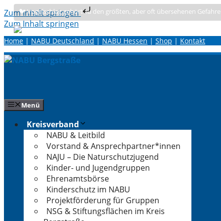
🐦 Vogelschlag gehört zu den größten, aber oft übersehenen Gefahre
Zum Inhalt springen
Zum Inhalt springen
Home
|
NABU Deutschland
|
NABU Hessen
|
Shop
|
Kontakt
Menü
Kreisverband
NABU & Leitbild
Vorstand & Ansprechpartner*innen
NAJU – Die Naturschutzjugend
Kinder- und Jugendgruppen
Ehrenamtsbörse
Kinderschutz im NABU
Projektförderung für Gruppen
NSG & Stiftungsflächen im Kreis