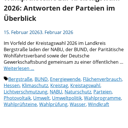
2026: Antworten der Parteien im
Überblick
15. Februar 2026
3. Februar 2026
Im Vorfeld der Kreistagswahl 2026 im Landkreis
Bergstraße laden der NABU, der BUND, der Paritätische
Wohlfahrtsverband sowie der Deutsche
Gewerkschaftsbund gemeinsam zu einer öffentlichen …
Weiterlesen …
Schlagwörter
Bergstraße
,
BUND
,
Energiewende
,
Flächenverbrauch
,
Hessen
,
Klimaschutz
,
Kreistag
,
Kreistagswahl
,
Lichtverschmutzung
,
NABU
,
Naturschutz
,
Parteien
,
Photovoltaik
,
Umwelt
,
Umweltpolitik
,
Wahlprogramme
,
Wahlprüfsteine
,
Wahlprüfung
,
Wasser
,
Windkraft