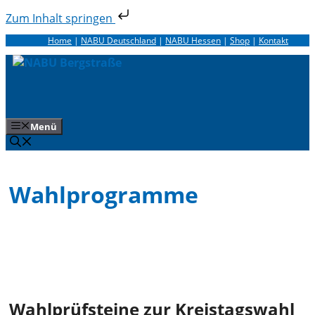
Zum Inhalt springen
Zum
Home
|
NABU Deutschland
|
NABU Hessen
|
Shop
|
Kontakt
Inhalt
springen
Menü
Wahlprogramme
Wahlprüfsteine zur Kreistagswahl