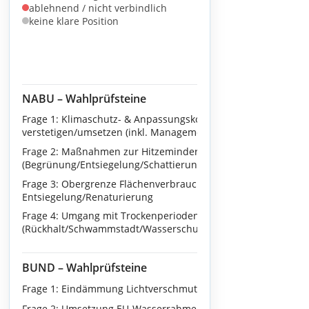
ablehnend / nicht verbindlich
keine klare Position
CD
NABU – Wahlprüfsteine
Frage 1: Klimaschutz- & Anpassungskonzept
verstetigen/umsetzen (inkl. Management)
Frage 2: Maßnahmen zur Hitzeminderung
(Begrünung/Entsiegelung/Schattierung)
Frage 3: Obergrenze Flächenverbrauch +
Entsiegelung/Renaturierung
Frage 4: Umgang mit Trockenperioden
(Rückhalt/Schwammstadt/Wasserschutzkooperationen)
BUND – Wahlprüfsteine
Frage 1: Eindämmung Lichtverschmutzung
Frage 2: Umsetzung EU-Wasserrahmenrichtlinie /