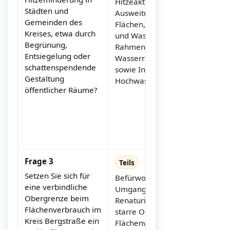
Hitzeaktionsplan,
Städten und
Ausweitung naturnaher
Gemeinden des
Flächen, Renaturierungen
Kreises, etwa durch
und Wasser-Rückhalt im
Begrünung,
Rahmen der
Entsiegelung oder
Wasserrahmen-richtlinie
schattenspendende
sowie Intensivierung des
Gestaltung
Hochwasserschutzes.
öffentlicher Räume?
Frage 3
Teils
Setzen Sie sich für
Befürwortet nachhaltigen
eine verbindliche
Umgang mit Fläche und
Obergrenze beim
Renaturierungen. Eine
Flächenverbrauch im
starre Obergrenze für den
Kreis Bergstraße ein
Flächenverbrauch ist nicht