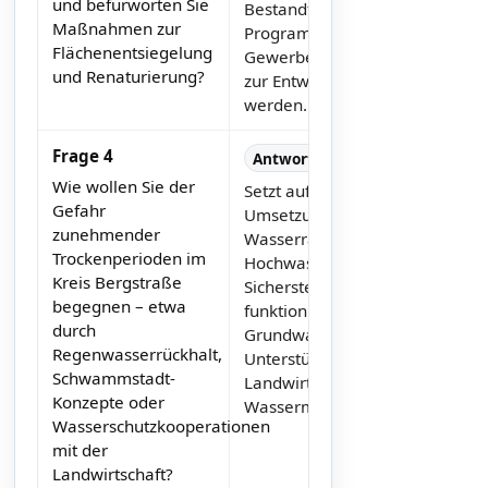
und befürworten Sie
Bestandteil des
Maßnahmen zur
Programms, da auch
Flächenentsiegelung
Gewerbe- und Bauflächen
und Renaturierung?
zur Entwicklung unterstützt
werden.
Frage 4
Antworttext
Wie wollen Sie der
Setzt auf konsequente
Gefahr
Umsetzung der
zunehmender
Wasserrahmenrichtlinie,
Trockenperioden im
Hochwasserschutz,
Kreis Bergstraße
Sicherstellung
begegnen – etwa
funktionierender
durch
Grundwasserspiegel sowie
Regenwasserrückhalt,
Unterstützung der
Schwammstadt-
Landwirtschaft beim
Konzepte oder
Wassermanagement.
Wasserschutzkooperationen
mit der
Landwirtschaft?