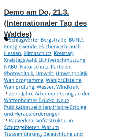
Demo am Do, 21.3.
(Internationaler Tag des
Waldes)
Schlagwörter
Bergstraße
,
BUND
,
Energiewende
,
Flächenverbrauch
,
Hessen
,
Klimaschutz
,
Kreistag
,
Kreistagswahl
,
Lichtverschmutzung
,
NABU
,
Naturschutz
,
Parteien
,
Photovoltaik
,
Umwelt
,
Umweltpolitik
,
Wahlprogramme
,
Wahlprüfsteine
,
Wahlprüfung
,
Wasser
,
Windkraft
Zehn Jahre Artenmonitoring an der
Wattenheimer Brücke: Neue
Publikation zeigt langfristige Erfolge
und Herausforderungen
Radverkehrsinfrastruktur in
Schutzgebieten: Warum
Trassenführung, Beleuchtung und