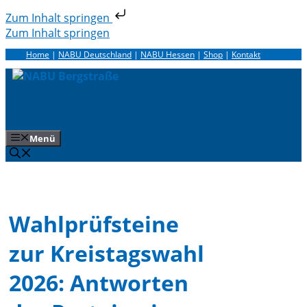
Zum Inhalt springen
Zum Inhalt springen
Home
|
NABU Deutschland
|
NABU Hessen
|
Shop
|
Kontakt
Menü
Wahlprüfsteine
zur Kreistagswahl
2026: Antworten