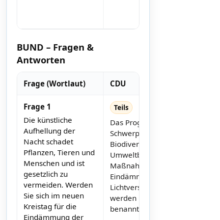
BUND – Fragen &
Antworten
Frage (Wortlaut)
CDU
Frage 1
Teils
Die künstliche
Das Programm setzt
Aufhellung der
Schwerpunkte bei
Nacht schadet
Biodiversität und
Pflanzen, Tieren und
Umweltbildung. Konkrete
Menschen und ist
Maßnahmen zur
gesetzlich zu
Eindämmung der
vermeiden. Werden
Lichtverschmutzung
Sie sich im neuen
werden nicht ausdrücklich
Kreistag für die
benannt.
Eindämmung der