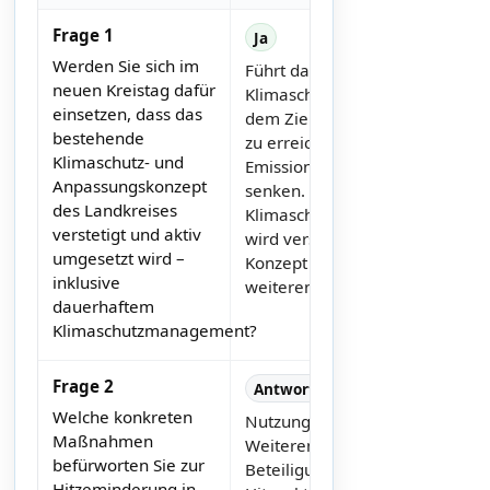
Frage 1
Ja
Werden Sie sich im
Führt das
neuen Kreistag dafür
Klimaschutzkonzept fort mit
einsetzen, dass das
dem Ziel, das 1,5-Grad-Ziel
bestehende
zu erreichen und die
Klimaschutz- und
Emissionen deutlich zu
Anpassungskonzept
senken. Das
des Landkreises
Klimaschutzmanagement
verstetigt und aktiv
wird verstetigt und das
umgesetzt wird –
Konzept langfristig
inklusive
weiterentwickelt.
dauerhaftem
Klimaschutzmanagement?
Frage 2
Antworttext
Welche konkreten
Nutzung und
Maßnahmen
Weiterentwicklung von
befürworten Sie zur
Beteiligungsprozessen zum
Hitzeminderung in