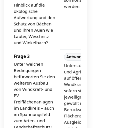
Hinblick auf die
werden.
ökologische
Aufwertung und den
Schutz von Bächen
und ihren Auen wie
Lauter, Weschnitz
und Winkelbach?
Frage 3
Antworttext
Unter welchen
Unterstützt Photovoltaik
Bedingungen
und Agri-PV insbesondere
befürworten Sie den
auf öffentlichen Gebäuden.
weiteren Ausbau
Windkraft wird befürwortet,
von Windkraft- und
sofern sie von den
PV-
jeweiligen Kommunen
Freiflächenanlagen
gewollt ist und unter
im Landkreis – auch
Berücksichtigung von
im Spannungsfeld
Flächenschutz und
zum Arten- und
Ausgleichsmaßnahmen
Landschaftsschutz?