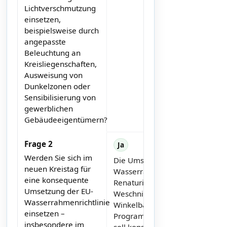
Lichtverschmutzung
einsetzen,
beispielsweise durch
angepasste
Beleuchtung an
Kreisliegenschaften,
Ausweisung von
Dunkelzonen oder
Sensibilisierung von
gewerblichen
Gebäudeeigentümern?
Frage 2
Ja
Werden Sie sich im
Die Umsetzung der
neuen Kreistag für
Wasserrahmenrichtlinie mit
eine konsequente
Renaturierungen an
Umsetzung der EU-
Weschnitz, Lauter und
Wasserrahmenrichtlinie
Winkelbach ist im
einsetzen –
Programm verankert und
insbesondere im
soll konsequent fortgeführt