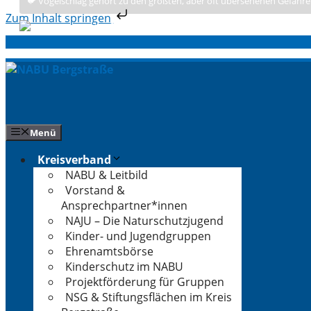
🐦 Vogelschlag gehört zu den größten, aber oft übersehenen Gefahre
Zum Inhalt springen
Zum
Inhalt
springen
Menü
Kreisverband
NABU & Leitbild
Vorstand &
Ansprechpartner*innen
NAJU – Die Naturschutzjugend
Kinder- und Jugendgruppen
Ehrenamtsbörse
Kinderschutz im NABU
Projektförderung für Gruppen
NSG & Stiftungsflächen im Kreis