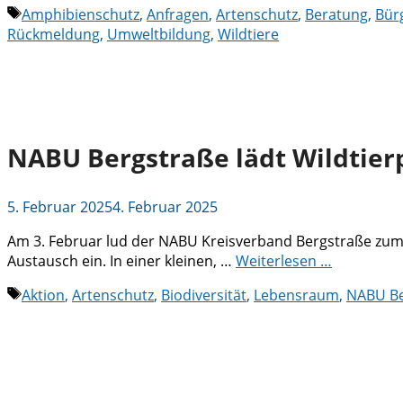
Schlagwörter
Amphibienschutz
,
Anfragen
,
Artenschutz
,
Beratung
,
Bür
Rückmeldung
,
Umweltbildung
,
Wildtiere
NABU Bergstraße lädt Wildtier
5. Februar 2025
4. Februar 2025
Am 3. Februar lud der NABU Kreisverband Bergstraße zum
Austausch ein. In einer kleinen, …
Weiterlesen …
Schlagwörter
Aktion
,
Artenschutz
,
Biodiversität
,
Lebensraum
,
NABU Be