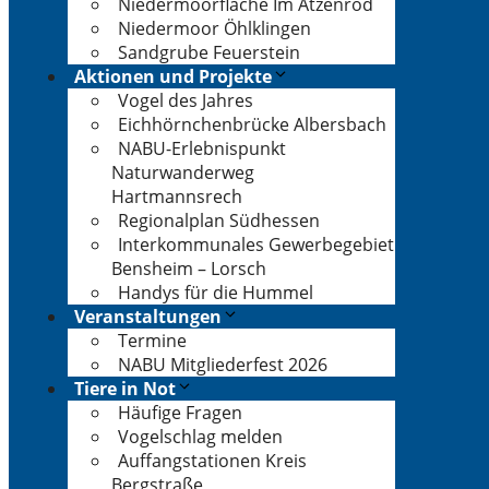
Niedermoorfläche Im Atzenrod
Niedermoor Öhlklingen
Sandgrube Feuerstein
Aktionen und Projekte
Vogel des Jahres
Eichhörnchenbrücke Albersbach
NABU-Erlebnispunkt
Naturwanderweg
Hartmannsrech
Regionalplan Südhessen
Interkommunales Gewerbegebiet
Bensheim – Lorsch
Handys für die Hummel
Veranstaltungen
Termine
NABU Mitgliederfest 2026
Tiere in Not
Häufige Fragen
Vogelschlag melden
Auffangstationen Kreis
Bergstraße