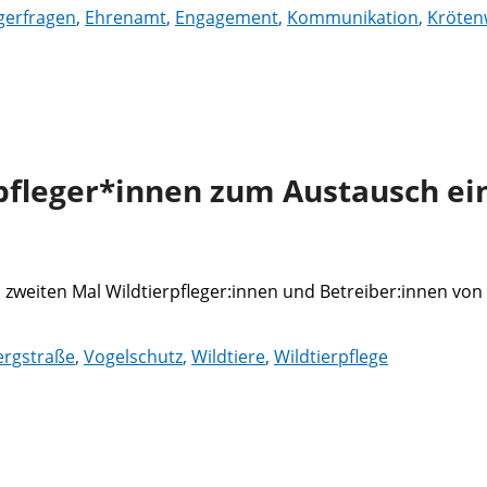
gerfragen
,
Ehrenamt
,
Engagement
,
Kommunikation
,
Kröte
pfleger*innen zum Austausch ei
 zweiten Mal Wildtierpfleger:innen und Betreiber:innen v
rgstraße
,
Vogelschutz
,
Wildtiere
,
Wildtierpflege