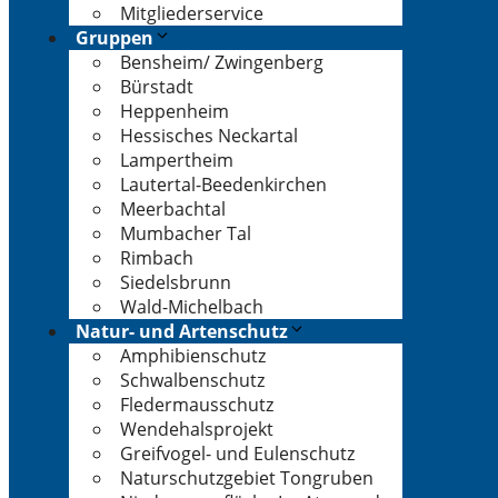
Mitgliederservice
Gruppen
Bensheim/ Zwingenberg
Bürstadt
Heppenheim
Hessisches Neckartal
Lampertheim
Lautertal-Beedenkirchen
Meerbachtal
Mumbacher Tal
Rimbach
Siedelsbrunn
Wald-Michelbach
Natur- und Artenschutz
Amphibienschutz
Schwalbenschutz
Fledermausschutz
Wendehalsprojekt
Greifvogel- und Eulenschutz
Naturschutzgebiet Tongruben