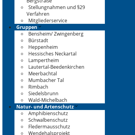
Bergstraße
Stellungnahmen und §29
Verfahren
Mitgliederservice
Gruppen
Bensheim/ Zwingenberg
Bürstadt
Heppenheim
Hessisches Neckartal
Lampertheim
Lautertal-Beedenkirchen
Meerbachtal
Mumbacher Tal
Rimbach
Siedelsbrunn
Wald-Michelbach
Natur- und Artenschutz
Amphibienschutz
Schwalbenschutz
Fledermausschutz
Wendehalsprojekt