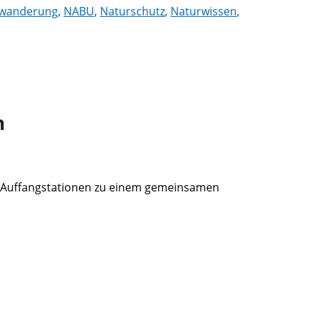
nwanderung
,
NABU
,
Naturschutz
,
Naturwissen
,
n
on Auffangstationen zu einem gemeinsamen