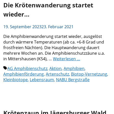
Die Krötenwanderung startet
wieder…
19. September 2023
23. Februar 2021
Die Amphibienwanderung startet wieder, ausgelöst
durch wärmere Temperaturen (ab ca. +6-8 Grad und
frostfreien Nächten). Die Hauptwanderung dauert
mehrere Wochen an. Die Amphibienschutzzäune u.a.
in Mittershausen (K54), …
Weiterlesen …
Schlagwörter
AG Amphibienschutz
,
Aktion
,
Amphibien
,
Amphibienförderung
,
Artenschutz
,
Biotop-Vernetzung
,
Kleinbiotope
,
Lebensraum
,
NABU Bergstraße
Krötenzaun im Jägersburger Wald