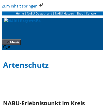
Zum Inhalt springen
Zum
Home
|
NABU Deutschland
|
NABU Hessen
|
Shop
|
Kontakt
Inhalt
springen
Menü
Artenschutz
NABU-Erlebnispunkt im Kreis