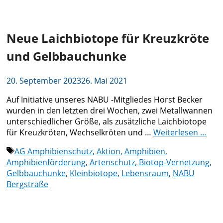
Neue Laichbiotope für Kreuzkröte
und Gelbbauchunke
20. September 2023
26. Mai 2021
Auf Initiative unseres NABU -Mitgliedes Horst Becker
wurden in den letzten drei Wochen, zwei Metallwannen
unterschiedlicher Größe, als zusätzliche Laichbiotope
für Kreuzkröten, Wechselkröten und …
Weiterlesen …
Schlagwörter
AG Amphibienschutz
,
Aktion
,
Amphibien
,
Amphibienförderung
,
Artenschutz
,
Biotop-Vernetzung
,
Gelbbauchunke
,
Kleinbiotope
,
Lebensraum
,
NABU
Bergstraße