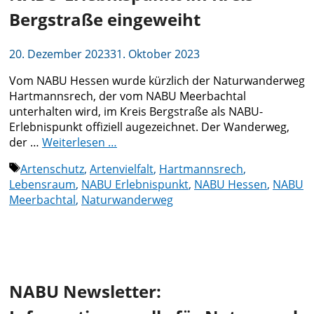
Bergstraße eingeweiht
20. Dezember 2023
31. Oktober 2023
Vom NABU Hessen wurde kürzlich der Naturwanderweg
Hartmannsrech, der vom NABU Meerbachtal
unterhalten wird, im Kreis Bergstraße als NABU-
Erlebnispunkt offiziell augezeichnet. Der Wanderweg,
der …
Weiterlesen …
Schlagwörter
Artenschutz
,
Artenvielfalt
,
Hartmannsrech
,
Lebensraum
,
NABU Erlebnispunkt
,
NABU Hessen
,
NABU
Meerbachtal
,
Naturwanderweg
NABU Newsletter: