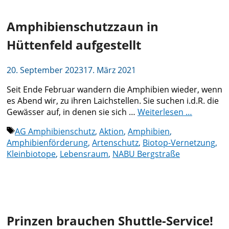
Amphibienschutzzaun in
Hüttenfeld aufgestellt
20. September 2023
17. März 2021
Seit Ende Februar wandern die Amphibien wieder, wenn
es Abend wir, zu ihren Laichstellen. Sie suchen i.d.R. die
Gewässer auf, in denen sie sich …
Weiterlesen …
Schlagwörter
AG Amphibienschutz
,
Aktion
,
Amphibien
,
Amphibienförderung
,
Artenschutz
,
Biotop-Vernetzung
,
Kleinbiotope
,
Lebensraum
,
NABU Bergstraße
Prinzen brauchen Shuttle-Service!