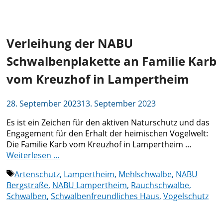
Verleihung der NABU
Schwalbenplakette an Familie Karb
vom Kreuzhof in Lampertheim
28. September 2023
13. September 2023
Es ist ein Zeichen für den aktiven Naturschutz und das
Engagement für den Erhalt der heimischen Vogelwelt:
Die Familie Karb vom Kreuzhof in Lampertheim …
Weiterlesen …
Schlagwörter
Artenschutz
,
Lampertheim
,
Mehlschwalbe
,
NABU
Bergstraße
,
NABU Lampertheim
,
Rauchschwalbe
,
Schwalben
,
Schwalbenfreundliches Haus
,
Vogelschutz