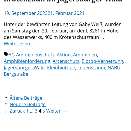
19. September 2023
21. Februar 2021
Unter der bewährten Leitung von Gaby Weiß, wurden
am Samstag den 20. Februar, an der L 3261 in Höhe
des Wasserwerks, 400 m Krötenschutzzaun …
Weiterlesen …
Schlagwörter
AG Amphibienschutz
,
Aktion
,
Amphibien
,
Amphibienförderung
,
Artenschutz
,
Biotop-Vernetzung
,
Jägersburger Wald
,
Kleinbiotope
,
Lebensraum
,
NABU
Bergstraße
Ältere Beiträge
Neuere Beiträge
Seite
Seite
Seite
Seite
←
Zurück
1
…
3
4
5
Weiter
→