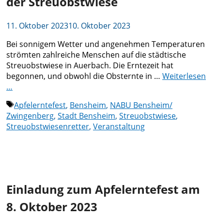
der Streuobstwiese
11. Oktober 2023
10. Oktober 2023
Bei sonnigem Wetter und angenehmen Temperaturen
strömten zahlreiche Menschen auf die städtische
Streuobstwiese in Auerbach. Die Erntezeit hat
begonnen, und obwohl die Obsternte in …
Weiterlesen
…
Schlagwörter
Apfelerntefest
,
Bensheim
,
NABU Bensheim/
Zwingenberg
,
Stadt Bensheim
,
Streuobstwiese
,
Streuobstwiesenretter
,
Veranstaltung
Einladung zum Apfelerntefest am
8. Oktober 2023