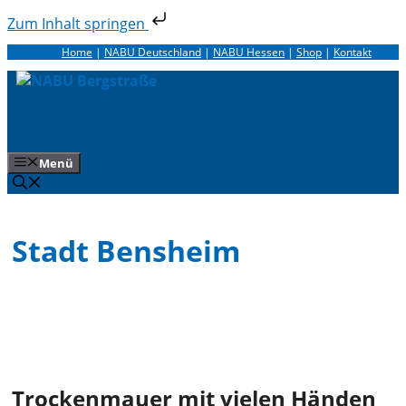
Zum Inhalt springen
Zum
Home
|
NABU Deutschland
|
NABU Hessen
|
Shop
|
Kontakt
Inhalt
springen
Menü
Stadt Bensheim
Trockenmauer mit vielen Händen