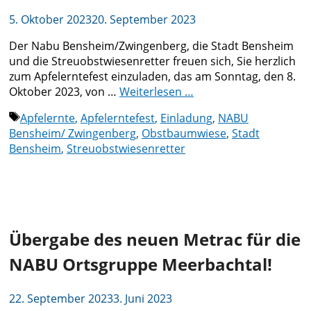
5. Oktober 2023
20. September 2023
Der Nabu Bensheim/Zwingenberg, die Stadt Bensheim
und die Streuobstwiesenretter freuen sich, Sie herzlich
zum Apfelerntefest einzuladen, das am Sonntag, den 8.
Oktober 2023, von …
Weiterlesen …
Schlagwörter
Apfelernte
,
Apfelerntefest
,
Einladung
,
NABU
Bensheim/ Zwingenberg
,
Obstbaumwiese
,
Stadt
Bensheim
,
Streuobstwiesenretter
Übergabe des neuen Metrac für die
NABU Ortsgruppe Meerbachtal!
22. September 2023
3. Juni 2023