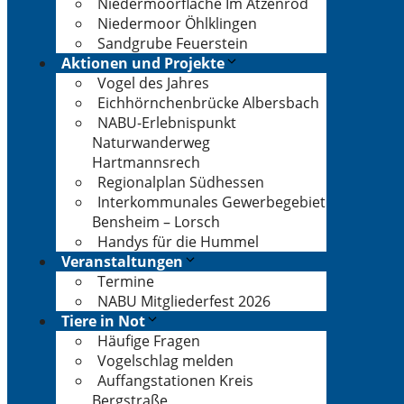
Niedermoorfläche Im Atzenrod
Niedermoor Öhlklingen
Sandgrube Feuerstein
Aktionen und Projekte
Vogel des Jahres
Eichhörnchenbrücke Albersbach
NABU-Erlebnispunkt
Naturwanderweg
Hartmannsrech
Regionalplan Südhessen
Interkommunales Gewerbegebiet
Bensheim – Lorsch
Handys für die Hummel
Veranstaltungen
Termine
NABU Mitgliederfest 2026
Tiere in Not
Häufige Fragen
Vogelschlag melden
Auffangstationen Kreis
Bergstraße