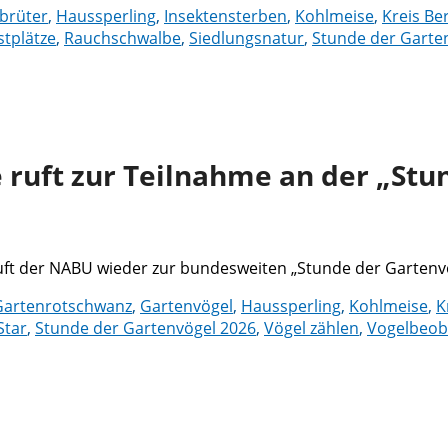
brüter
,
Haussperling
,
Insektensterben
,
Kohlmeise
,
Kreis Be
stplätze
,
Rauchschwalbe
,
Siedlungsnatur
,
Stunde der Garte
ruft zur Teilnahme an der „Stun
uft der NABU wieder zur bundesweiten „Stunde der Gartenvö
Gartenrotschwanz
,
Gartenvögel
,
Haussperling
,
Kohlmeise
,
K
Star
,
Stunde der Gartenvögel 2026
,
Vögel zählen
,
Vogelbeob