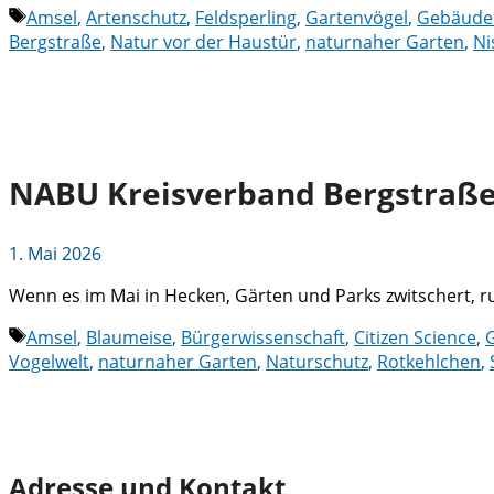
Schlagwörter
Amsel
,
Artenschutz
,
Feldsperling
,
Gartenvögel
,
Gebäude
Bergstraße
,
Natur vor der Haustür
,
naturnaher Garten
,
Ni
NABU Kreisverband Bergstraße 
1. Mai 2026
Wenn es im Mai in Hecken, Gärten und Parks zwitschert, r
Schlagwörter
Amsel
,
Blaumeise
,
Bürgerwissenschaft
,
Citizen Science
,
Vogelwelt
,
naturnaher Garten
,
Naturschutz
,
Rotkehlchen
,
Adresse und Kontakt