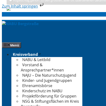
🐦 Vogelschlag gehört zu den größten, aber oft übersehenen Gefahre
Zum Inhalt springen
Zum
Inhalt
springen
Menü
Kreisverband
NABU & Leitbild
Vorstand &
Ansprechpartner*innen
NAJU – Die Naturschutzjugend
Kinder- und Jugendgruppen
Ehrenamtsbörse
Kinderschutz im NABU
Projektförderung für Gruppen
NSG & Stiftungsflächen im Kreis