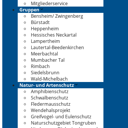
Mitgliederservice
Gruppen
Bensheim/ Zwingenberg
Bürstadt
Heppenheim
Hessisches Neckartal
Lampertheim
Lautertal-Beedenkirchen
Meerbachtal
Mumbacher Tal
Rimbach
Siedelsbrunn
Wald-Michelbach
Natur- und Artenschutz
Amphibienschutz
Schwalbenschutz
Fledermausschutz
Wendehalsprojekt
Greifvogel- und Eulenschutz
Naturschutzgebiet Tongruben