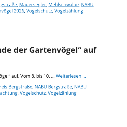
rgstraße
,
Mauersegler
,
Mehlschwalbe
,
NABU
nvögel 2026
,
Vogelschutz
,
Vogelzählung
de der Gartenvögel“ auf
gel“ auf. Vom 8. bis 10. …
Weiterlesen …
reis Bergstraße
,
NABU Bergstraße
,
NABU
achtung
,
Vogelschutz
,
Vogelzählung