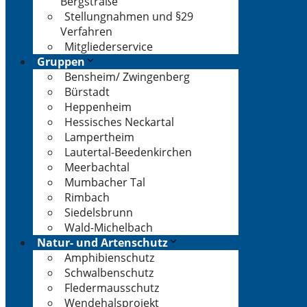
Bergstraße
Stellungnahmen und §29
Verfahren
Mitgliederservice
Gruppen
Bensheim/ Zwingenberg
Bürstadt
Heppenheim
Hessisches Neckartal
Lampertheim
Lautertal-Beedenkirchen
Meerbachtal
Mumbacher Tal
Rimbach
Siedelsbrunn
Wald-Michelbach
Natur- und Artenschutz
Amphibienschutz
Schwalbenschutz
Fledermausschutz
Wendehalsprojekt