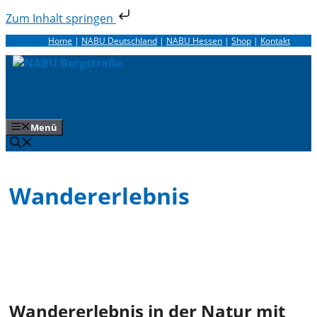
Zum Inhalt springen
Zum
Home
|
NABU Deutschland
|
NABU Hessen
|
Shop
|
Kontakt
Inhalt
springen
Menü
Wandererlebnis
Wandererlebnis in der Natur mit