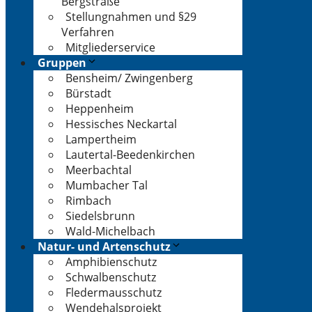
Bergstraße
Stellungnahmen und §29
Verfahren
Mitgliederservice
Gruppen
Bensheim/ Zwingenberg
Bürstadt
Heppenheim
Hessisches Neckartal
Lampertheim
Lautertal-Beedenkirchen
Meerbachtal
Mumbacher Tal
Rimbach
Siedelsbrunn
Wald-Michelbach
Natur- und Artenschutz
Amphibienschutz
Schwalbenschutz
Fledermausschutz
Wendehalsprojekt