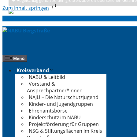
🐦 Vogelschlag gehört zu den größten, aber oft übersehenen Gefahre
Zum Inhalt springen
Zum
Inhalt
springen
Menü
Kreisverband
NABU & Leitbild
Vorstand &
Ansprechpartner*innen
NAJU – Die Naturschutzjugend
Kinder- und Jugendgruppen
Ehrenamtsbörse
Kinderschutz im NABU
Projektförderung für Gruppen
NSG & Stiftungsflächen im Kreis