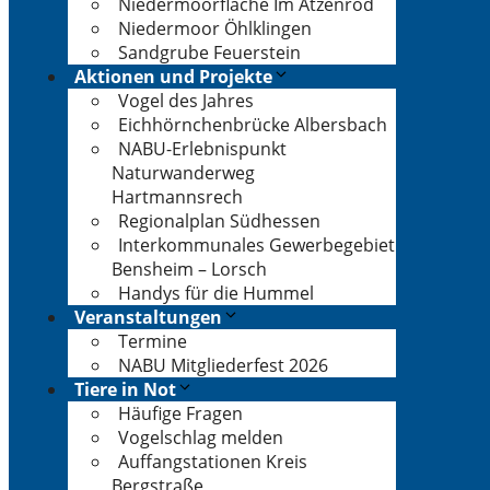
Niedermoorfläche Im Atzenrod
Niedermoor Öhlklingen
Sandgrube Feuerstein
Aktionen und Projekte
Vogel des Jahres
Eichhörnchenbrücke Albersbach
NABU-Erlebnispunkt
Naturwanderweg
Hartmannsrech
Regionalplan Südhessen
Interkommunales Gewerbegebiet
Bensheim – Lorsch
Handys für die Hummel
Veranstaltungen
Termine
NABU Mitgliederfest 2026
Tiere in Not
Häufige Fragen
Vogelschlag melden
Auffangstationen Kreis
Bergstraße