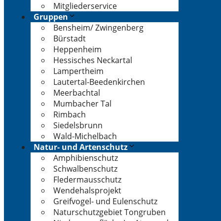
Mitgliederservice
Gruppen
Bensheim/ Zwingenberg
Bürstadt
Heppenheim
Hessisches Neckartal
Lampertheim
Lautertal-Beedenkirchen
Meerbachtal
Mumbacher Tal
Rimbach
Siedelsbrunn
Wald-Michelbach
Natur- und Artenschutz
Amphibienschutz
Schwalbenschutz
Fledermausschutz
Wendehalsprojekt
Greifvogel- und Eulenschutz
Naturschutzgebiet Tongruben