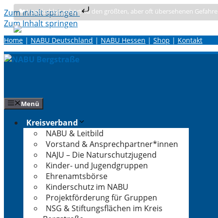
🐦 Vogelschlag gehört zu den größten, aber oft übersehenen Gefahre
Zum Inhalt springen
Zum Inhalt springen
Home
|
NABU Deutschland
|
NABU Hessen
|
Shop
|
Kontakt
Menü
Kreisverband
NABU & Leitbild
Vorstand & Ansprechpartner*innen
NAJU – Die Naturschutzjugend
Kinder- und Jugendgruppen
Ehrenamtsbörse
Kinderschutz im NABU
Projektförderung für Gruppen
NSG & Stiftungsflächen im Kreis