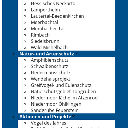
Hessisches Neckartal
Lampertheim
Lautertal-Beedenkirchen
Meerbachtal
Mumbacher Tal
Rimbach
Siedelsbrunn
Wald-Michelbach
Natur- und Artenschutz
Amphibienschutz
Schwalbenschutz
Fledermausschutz
Wendehalsprojekt
Greifvogel- und Eulenschutz
Naturschutzgebiet Tongruben
Niedermoorfläche Im Atzenrod
Niedermoor Öhlklingen
Sandgrube Feuerstein
Aktionen und Projekte
Vogel des Jahres