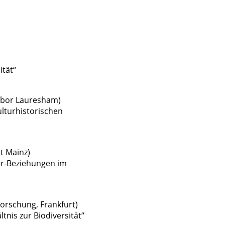
ität“
labor Lauresham)
ulturhistorischen
t Mainz)
r-Beziehungen im
Forschung, Frankfurt)
tnis zur Biodiversität“