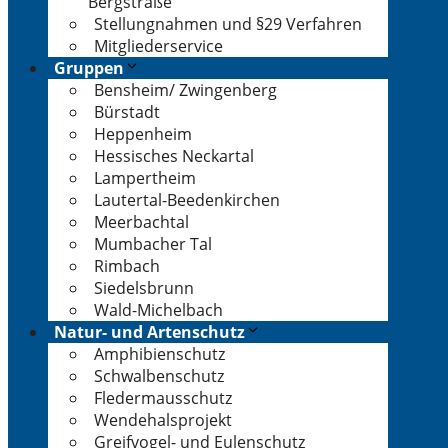
Bergstraße
Stellungnahmen und §29 Verfahren
Mitgliederservice
Gruppen
Bensheim/ Zwingenberg
Bürstadt
Heppenheim
Hessisches Neckartal
Lampertheim
Lautertal-Beedenkirchen
Meerbachtal
Mumbacher Tal
Rimbach
Siedelsbrunn
Wald-Michelbach
Natur- und Artenschutz
Amphibienschutz
Schwalbenschutz
Fledermausschutz
Wendehalsprojekt
Greifvogel- und Eulenschutz