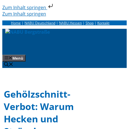
Zum Inhalt springen
Zum Inhalt springen
Home
|
NABU Deutschland
|
NABU Hessen
|
Shop
|
Kontakt
Menü
Gehölzschnitt-
Verbot: Warum
Hecken und