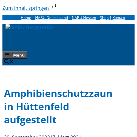
Zum Inhalt springen
Zum
Home
|
NABU Deutschland
|
NABU Hessen
|
Shop
|
Kontakt
Inhalt
springen
Menü
Amphibienschutzzaun
in Hüttenfeld
aufgestellt