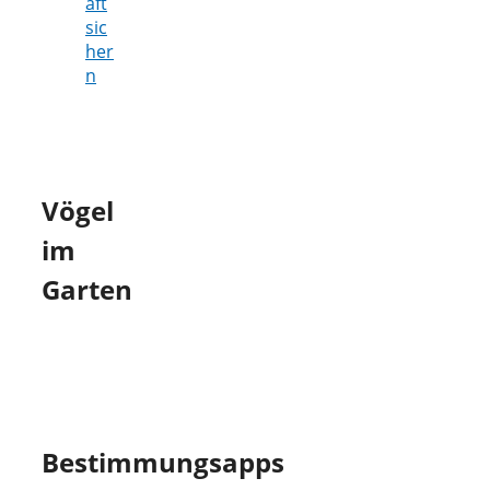
aft
sic
her
n
Vögel
im
Garten
Bestimmungsapps