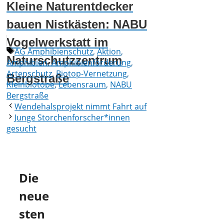
Kleine Naturentdecker
bauen Nistkästen: NABU
Vogelwerkstatt im
Schlagwörter
AG Amphibienschutz
,
Aktion
,
Naturschutzzentrum
Amphibien
,
Amphibienförderung
,
Artenschutz
,
Biotop-Vernetzung
,
Bergstraße
Kleinbiotope
,
Lebensraum
,
NABU
Bergstraße
Wendehalsprojekt nimmt Fahrt auf
Junge Storchenforscher*innen
gesucht
Die
neue
sten