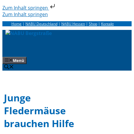
Zum Inhalt springen
Zum Inhalt springen
Home
|
NABU Deutschland
|
NABU Hessen
|
Shop
|
Kontakt
Menü
Junge
Fledermäuse
brauchen Hilfe