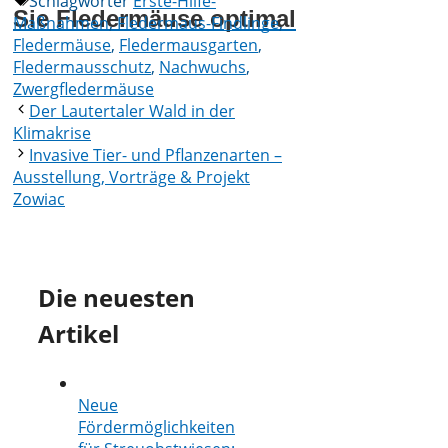
Schlagwörter
Erste-Hilfe-
Sie Fledermäuse optimal
Maßnahmen
,
Fledermaus-Findlinge
,
Fledermäuse
,
Fledermausgarten
,
Fledermausschutz
,
Nachwuchs
,
Zwergfledermäuse
Der Lautertaler Wald in der
Klimakrise
Invasive Tier- und Pflanzenarten –
Ausstellung, Vorträge & Projekt
Zowiac
Die neuesten
Artikel
Neue
Fördermöglichkeiten